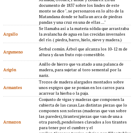
documento de 1837 sobre los lindes de este
monte se dice "..se personaron en lo alto de la
Matandana donde se halla un arca de piedras
pandas y una cruz en una de ellas ...."
Se llamaba así a la materia sólida que arrastraba
Argallo
la avalancha de agua en las crecidas invernales
del río. ( piedra, barro, hielo, nieve y madera.)
Serbal común. Árbol que alcanza los 10-12 m de
Argumeno
altura y da un fruto rojo comestible.
Anillo de hierro que va atado a una palanca de
Arigón
madera, para sujetar al toro semental por la
nariz.
Trozos de madera alargados montados sobre
Armantes
unos espigos que se ponian en los carros para
acarrear la hierba o la paja.
Conjunto de vigas y maderas que componen la
cubierta de las casas.Las distintas piezas que lo
componen son:soleras (maderas que van sobre
las paredes),tirantes(piezas que van de una a
Armazon
otra pared),pendolones clavados a los tirantes
para tener por el cumbre y el