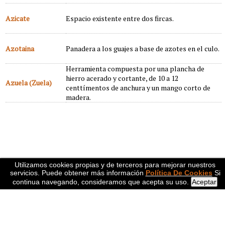
Azicate
Espacio existente entre dos fircas.
Azotaina
Panadera a los guajes a base de azotes en el culo.
Herramienta compuesta por una plancha de
hierro acerado y cortante, de 10 a 12
Azuela (Zuela)
centtímentos de anchura y un mango corto de
madera.
Utilizamos cookies propias y de terceros para mejorar nuestros
servicios. Puede obtener más información
Política De Cookies
Si
continua navegando, consideramos que acepta su uso.
Aceptar
Amigos de la Montaña del Porma
Aviso Legal
Política de privacidad
Política de cookies