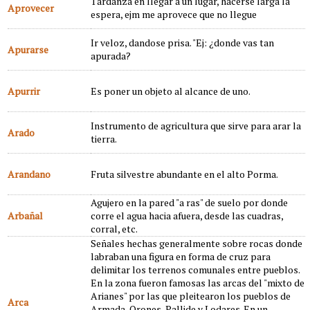
Tardanza en llegar a un lugar, hacerse larga la
Aprovecer
espera, ejm me aprovece que no llegue
Ir veloz, dandose prisa. "Ej: ¿donde vas tan
Apurarse
apurada?
Apurrir
Es poner un objeto al alcance de uno.
Instrumento de agricultura que sirve para arar la
Arado
tierra.
Arandano
Fruta silvestre abundante en el alto Porma.
Agujero en la pared "a ras" de suelo por donde
Arbañal
corre el agua hacia afuera, desde las cuadras,
corral, etc.
Señales hechas generalmente sobre rocas donde
labraban una figura en forma de cruz para
delimitar los terrenos comunales entre pueblos.
En la zona fueron famosas las arcas del "mixto de
Arianes" por las que pleitearon los pueblos de
Arca
Armada, Orones, Pallide y Lodares. En un