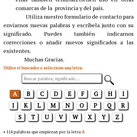
comarcas de la provincia y del país.
Utiliza nuestro formulario de contacto para
enviarnos nuevas palabras y escríbela junto con su
significado. Puedes también indicarnos
correcciones o añadir nuevos significados a las
existentes.
Muchas Gracias.
Utilice el buscador o seleccione una letra:
A
B
C
D
E
F
G
H
I
J
K
L
M
N
O
P
Q
R
S
T
U
V
W
X
Y
Z
• 114 palabras que empiezan por la letra
A